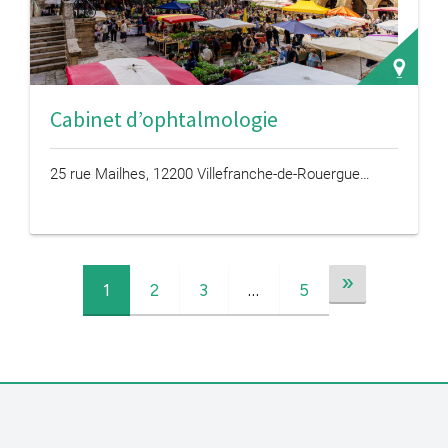
Cabinet d’ophtalmologie
25 rue Mailhes, 12200 Villefranche-de-Rouergue…
»
1
2
3
…
5